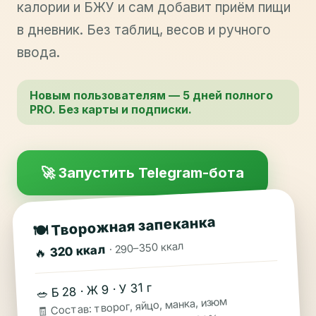
калории и БЖУ и сам добавит приём пищи
в дневник. Без таблиц, весов и ручного
ввода.
Новым пользователям — 5 дней полного
PRO. Без карты и подписки.
🚀 Запустить Telegram-бота
🍽️ Творожная запеканка
· 290–350 ккал
320 ккал
🔥
🥗 Б 28 · Ж 9 · У 31 г
🧾 Состав: творог, яйцо, манка, изюм